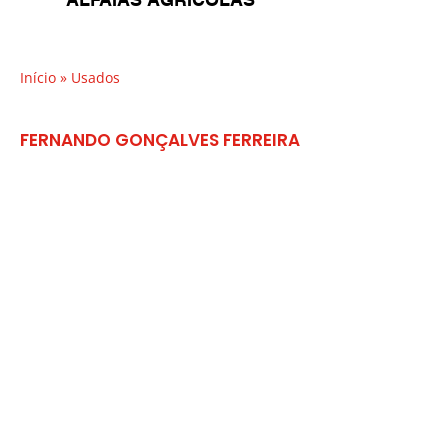
Início
» Usados
FERNANDO GONÇALVES FERREIRA
HERDEIROS LDA
Largo Boavista
4860-354
Refojos Basto
CABECEIRAS DE BASTO Portugal
253662242
(custo chamada rede fixa nacional)
geral@fernandoferreira.p
t