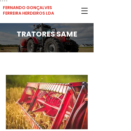
"
"
"
"
FERNANDO GONÇALVES
FERREIRA HERDEIROS LDA
TRATORES SAME